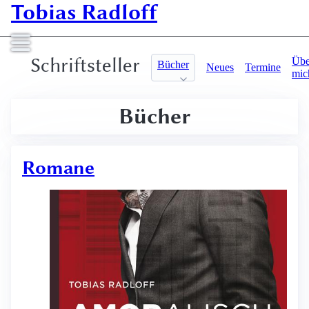
Tobias Radloff
Schriftsteller
Übe
Bücher
Neues
Termine
mic
Bücher
Romane