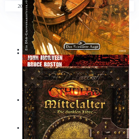
2026 | Erstellt mit
♥
und ohne KI von
Tobias Radloff
Satinavs Auge
Klar zum Entern
Nine
Die unsichtbare Katze