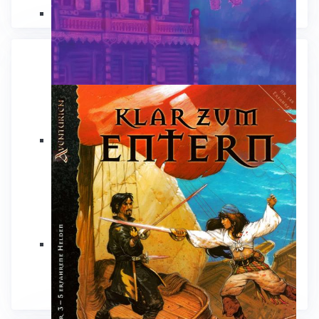
Schwarzspeicher
Weitere Texte
Skorbut, Olivias Führerschein und ich
Blinde Flecken